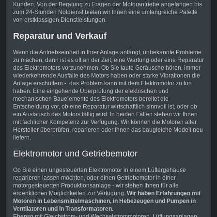
Kunden. Von der Beratung zu Fragen der Motorantriebe angefangen bis
zum 24-Stunden Notdienst bieten wir Ihnen eine umfangreiche Palette
von erstklassigen Dienstleistungen.
Reparatur und Verkauf
Wenn die Antriebseinheit in Ihrer Anlage anfängt, unbekannte Probleme
zu machen, dann ist es oft an der Zeit, eine Wartung oder eine Reparatur
des Elektromotors vorzunehmen. Ob Sie laute Geräusche hören, immer
wiederkehrende Ausfälle des Motors haben oder starke Vibrationen die
Anlage erschüttern - das Problem kann mit dem Elektromotor zu tun
haben. Eine eingehende Überprüfung der elektrischen und
mechanischen Bauelemente des Elektromotors bereitet die
Entscheidung vor, ob eine Reparatur wirtschaftlich sinnvoll ist, oder ob
ein Austausch des Motors fällig wird. In beiden Fällen stehen wir Ihnen
mit fachlicher Kompetenz zur Verfügung. Wir können die Motoren aller
Hersteller überprüfen, reparieren oder Ihnen das baugleiche Modell neu
liefern.
Elektromotor und Getriebemotor
Ob Sie einen ungesteuerten Elektromotor in einem Lüftergehäuse
reparieren lassen möchten, oder einen Getriebemotor in einer
motorgesteuerten Produktionsanlage - wir stehen Ihnen für alle
erdenklichen Möglichkeiten zur Verfügung.
Wir haben Erfahrungen mit
Motoren in Lebensmittelmaschinen, in Hebezeugen und Pumpen in
Ventilatoren und in Transformatoren.
Ebenso mit Gleichstrom- und Wechselstrommotoren, Lüftungsanlagen,