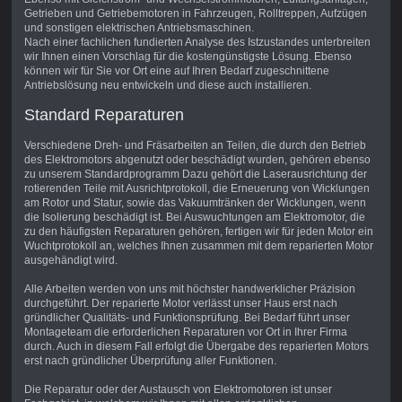
Getrieben und Getriebemotoren in Fahrzeugen, Rolltreppen, Aufzügen
und sonstigen elektrischen Antriebsmaschinen.
Nach einer fachlichen fundierten Analyse des Istzustandes unterbreiten
wir Ihnen einen Vorschlag für die kostengünstigste Lösung. Ebenso
können wir für Sie vor Ort eine auf Ihren Bedarf zugeschnittene
Antriebslösung neu entwickeln und diese auch installieren.
Standard Reparaturen
Verschiedene Dreh- und Fräsarbeiten an Teilen, die durch den Betrieb
des Elektromotors abgenutzt oder beschädigt wurden, gehören ebenso
zu unserem Standardprogramm Dazu gehört die Laserausrichtung der
rotierenden Teile mit Ausrichtprotokoll, die Erneuerung von Wicklungen
am Rotor und Statur, sowie das Vakuumtränken der Wicklungen, wenn
die Isolierung beschädigt ist. Bei Auswuchtungen am Elektromotor, die
zu den häufigsten Reparaturen gehören, fertigen wir für jeden Motor ein
Wuchtprotokoll an, welches Ihnen zusammen mit dem reparierten Motor
ausgehändigt wird.
Alle Arbeiten werden von uns mit höchster handwerklicher Präzision
durchgeführt. Der reparierte Motor verlässt unser Haus erst nach
gründlicher Qualitäts- und Funktionsprüfung. Bei Bedarf führt unser
Montageteam die erforderlichen Reparaturen vor Ort in Ihrer Firma
durch. Auch in diesem Fall erfolgt die Übergabe des reparierten Motors
erst nach gründlicher Überprüfung aller Funktionen.
Die Reparatur oder der Austausch von Elektromotoren ist unser