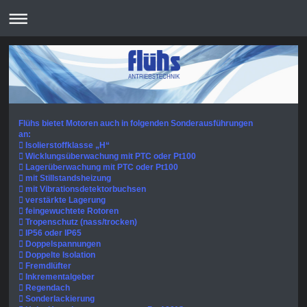
Flühs bietet Motoren auch in folgenden Sonderausführungen
an:
 Isolierstoffklasse „H“
 Wicklungsüberwachung mit PTC oder Pt100
 Lagerüberwachung mit PTC oder Pt100
 mit Stillstandsheizung
 mit Vibrationsdetektorbuchsen
 verstärkte Lagerung
 feingewuchtete Rotoren
 Tropenschutz (nass/trocken)
 IP56 oder IP65
 Doppelspannungen
 Doppelte Isolation
 Fremdlüfter
 Inkrementalgeber
 Regendach
 Sonderlackierung