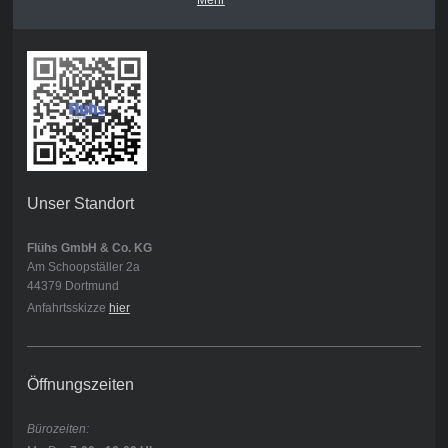
Mehr
Unser Standort
Flühs GmbH & Co. KG
Am Schoopställer 2a
44379 Dortmund
Anfahrtsskizze
hier
Öffnungszeiten
Bürozeiten: