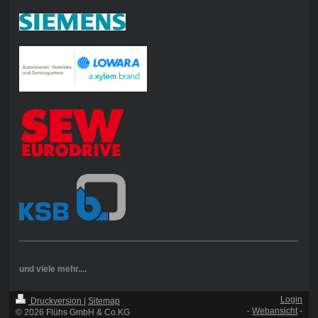
und viele mehr....
Login
Druckversion
|
Sitemap
-
Webansicht
-
© 2026 Flühs GmbH & Co.KG