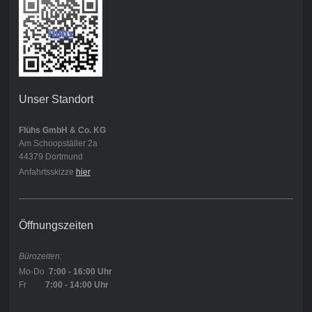
Unser Standort
Flühs GmbH & Co. KG
Am Schoopställer 2a
44379 Dortmund
Anfahrtsskizze
hier
Öffnungszeiten
Bürozeiten:
Mo-Do
7:00 - 16:00 Uhr
Fr
7:00 - 14:0
0 Uhr