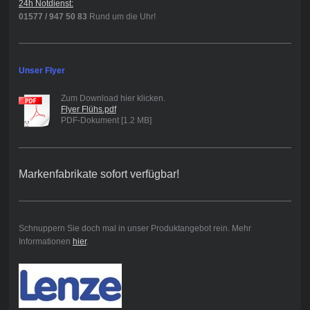
24h Notdienst:
01577 / 947 50 83
Rund um die Uhr!
Unser Flyer
Zum Download hier klicken.
Flyer Flühs.pdf
PDF-Dokument [1.2 MB]
Markenfabrikate sofort verfügbar!
Schnuppern Sie doch mal in unser Produktangebot rein. Mehr
Informationen
hier
.